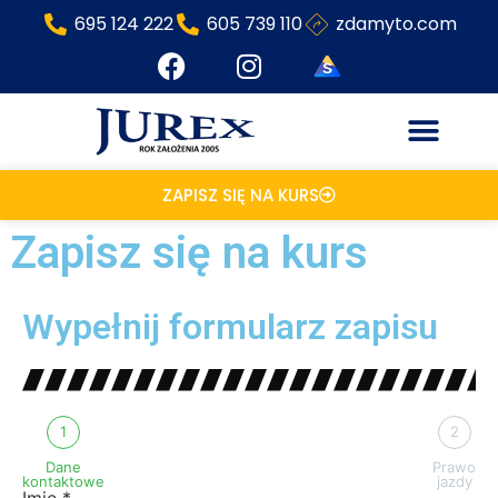
695 124 222
605 739 110
zdamyto.com
ZAPISZ SIĘ NA KURS
Zapisz się na kurs
Wypełnij formularz zapisu
1
2
Dane
Prawo
kontaktowe
jazdy
Imię *