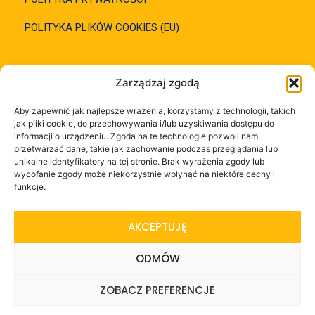
POLITYKA PLIKÓW COOKIES (EU)
SZYBKI KONTAKT
Zarządzaj zgodą
Aby zapewnić jak najlepsze wrażenia, korzystamy z technologii, takich
695 124 222 Ewa
jak pliki cookie, do przechowywania i/lub uzyskiwania dostępu do
informacji o urządzeniu. Zgoda na te technologie pozwoli nam
przetwarzać dane, takie jak zachowanie podczas przeglądania lub
605 739 110 JERZY
unikalne identyfikatory na tej stronie. Brak wyrażenia zgody lub
wycofanie zgody może niekorzystnie wpłynąć na niektóre cechy i
funkcje.
ZNAJDŹ NAS W SIECI
AKCEPTUJĘ
ODMÓW
ZOBACZ PREFERENCJE
1
Napisz do nas