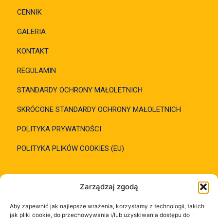
CENNIK
GALERIA
KONTAKT
REGULAMIN
STANDARDY OCHRONY MAŁOLETNICH
SKRÓCONE STANDARDY OCHRONY MAŁOLETNICH
POLITYKA PRYWATNOŚCI
POLITYKA PLIKÓW COOKIES (EU)
SZYBKI KONTAKT
Zarządzaj zgodą
Aby zapewnić jak najlepsze wrażenia, korzystamy z technologii, takich
695 124 222 Ewa
jak pliki cookie, do przechowywania i/lub uzyskiwania dostępu do